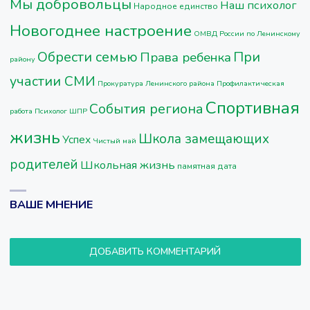
Мы добровольцы
Наш психолог
Народное единство
Новогоднее настроение
ОМВД России по Ленинскому
Обрести семью
При
Права ребенка
району
участии СМИ
Прокуратура Ленинского района
Профилактическая
Спортивная
События региона
работа
Психолог ШПР
жизнь
Школа замещающих
Успех
Чистый май
родителей
Школьная жизнь
памятная дата
ВАШЕ МНЕНИЕ
ДОБАВИТЬ КОММЕНТАРИЙ