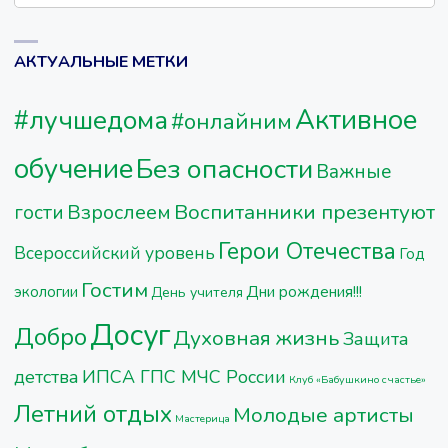
АКТУАЛЬНЫЕ МЕТКИ
Активное
#лучшедома
#онлайним
обучение
Без опасности
Важные
Воспитанники презентуют
Взрослеем
гости
Герои Отечества
Всероссийский уровень
Год
Гостим
Дни рождения!!!
экологии
День учителя
Досуг
Добро
Духовная жизнь
Защита
детства
ИПСА ГПС МЧС России
Клуб «Бабушкино счастье»
Летний отдых
Молодые артисты
Мастерица