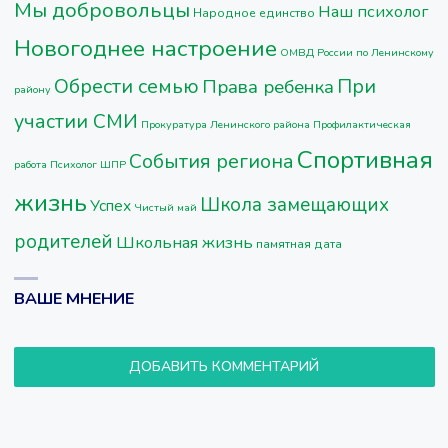
Мы добровольцы
Наш психолог
Народное единство
Новогоднее настроение
ОМВД России по Ленинскому
Обрести семью
При
Права ребенка
району
участии СМИ
Прокуратура Ленинского района
Профилактическая
Спортивная
События региона
работа
Психолог ШПР
жизнь
Школа замещающих
Успех
Чистый май
родителей
Школьная жизнь
памятная дата
ВАШЕ МНЕНИЕ
ДОБАВИТЬ КОММЕНТАРИЙ