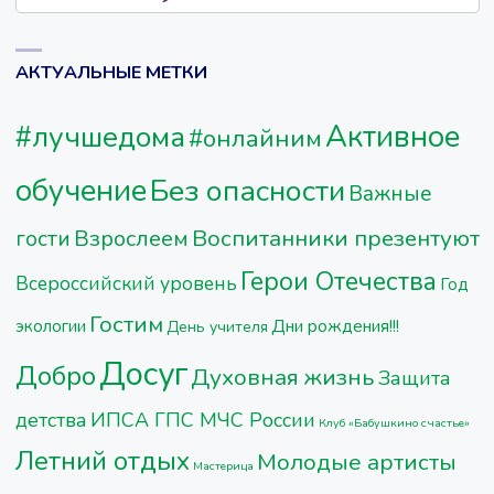
АКТУАЛЬНЫЕ МЕТКИ
Активное
#лучшедома
#онлайним
обучение
Без опасности
Важные
Воспитанники презентуют
Взрослеем
гости
Герои Отечества
Всероссийский уровень
Год
Гостим
Дни рождения!!!
экологии
День учителя
Досуг
Добро
Духовная жизнь
Защита
детства
ИПСА ГПС МЧС России
Клуб «Бабушкино счастье»
Летний отдых
Молодые артисты
Мастерица