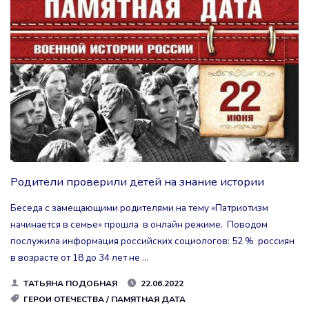
ОНИ
ИСКРЕННЕ
И
С
ТЕПЛОТОЙ
ГОВОРЯТ
Родители проверили детей на знание истории
НАМ
Беседа с замещающими родителями на тему «Патриотизм
“СПАСИБО
начинается в семье» прошла в онлайн режиме. Поводом
И
послужила информация российских социологов: 52 % россиян
в возрасте от 18 до 34 лет не …
ДО
ТАТЬЯНА ПОДОБНАЯ
22.06.2022
НОВЫХ
ГЕРОИ ОТЕЧЕСТВА
/
ПАМЯТНАЯ ДАТА