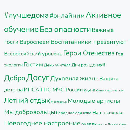
ОТ
Активное
#лучшедома
РАДОСТИ
#онлайним
ГЛАЗА. "
обучение
Без опасности
Важные
Воспитанники презентуют
Взрослеем
гости
Герои Отечества
Всероссийский уровень
Год
Гостим
Дни рождения!!!
экологии
День учителя
Досуг
Добро
Духовная жизнь
Защита
детства
ИПСА ГПС МЧС России
Клуб «Бабушкино счастье»
Летний отдых
Молодые артисты
Мастерица
Мы добровольцы
Наш психолог
Народное единство
Новогоднее настроение
ОМВД России по Ленинскому