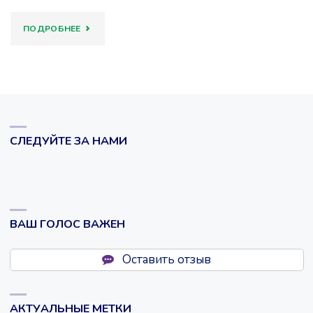
ВСТРЕЧ”.
"РОДИТЕЛИ
ПОДРОБНЕЕ
А
ПРОВЕРИЛИ
МЫ
ДЕТЕЙ
ЖДЕМ
НА
ЭТИ
ЗНАНИЕ
СЛЕДУЙТЕ ЗА НАМИ
ВСТРЕЧИ
ИСТОРИИ"
И
НАДЕЕМСЯ,
ВАШ ГОЛОС ВАЖЕН
ЧТО
Оставить отзыв
УВИДИМ
СИЯЮЩИЕ
АКТУАЛЬНЫЕ МЕТКИ