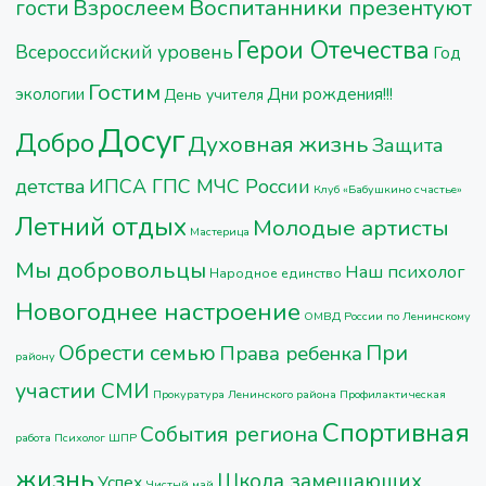
Воспитанники презентуют
Взрослеем
гости
Герои Отечества
Всероссийский уровень
Год
Гостим
Дни рождения!!!
экологии
День учителя
Досуг
Добро
Духовная жизнь
Защита
детства
ИПСА ГПС МЧС России
Клуб «Бабушкино счастье»
Летний отдых
Молодые артисты
Мастерица
Мы добровольцы
Наш психолог
Народное единство
Новогоднее настроение
ОМВД России по Ленинскому
Обрести семью
При
Права ребенка
району
участии СМИ
Прокуратура Ленинского района
Профилактическая
Спортивная
События региона
работа
Психолог ШПР
жизнь
Школа замещающих
Успех
Чистый май