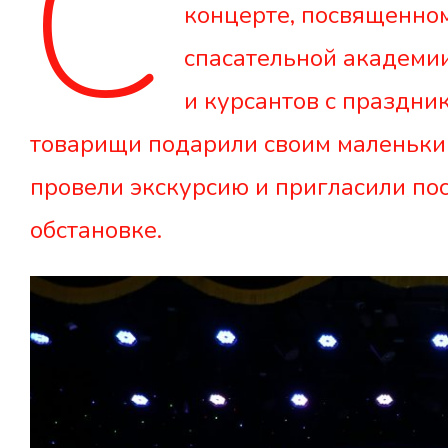
С
концерте, посвященно
спасательной академии
и курсантов с праздни
товарищи подарили своим маленьким
провели экскурсию и пригласили пос
обстановке.