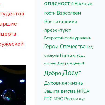
опасности
-
Важные
студентов
Взрослеем
гости
Воспитанники
таршие
презентуют
нцерта
Всероссийский уровень
дружеской
Герои Отечества
Год
Гостим
экологии
День
Дни рождения!!!
учителя
Досуг
Добро
Духовная жизнь
Защита детства
ИПСА
ГПС МЧС России
Клуб