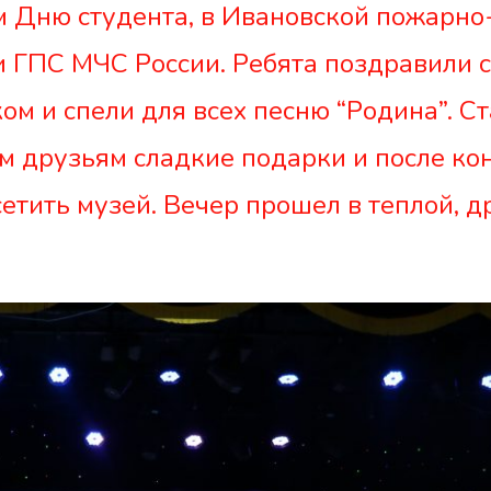
м Дню студента, в Ивановской пожарно
 ГПС МЧС России. Ребята поздравили 
ком и спели для всех песню “Родина”. С
 друзьям сладкие подарки и после ко
етить музей. Вечер прошел в теплой, 