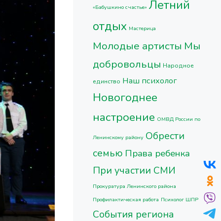
Летний
«Бабушкино счастье»
отдых
Мастерица
Молодые артисты
Мы
добровольцы
Народное
Наш психолог
единство
Новогоднее
настроение
ОМВД России по
Обрести
Ленинскому району
семью
Права ребенка
При участии СМИ
Прокуратура Ленинского района
Профилактическая работа
Психолог ШПР
События региона