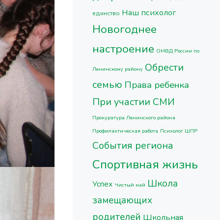
Наш психолог
единство
Новогоднее
настроение
ОМВД России по
Обрести
Ленинскому району
семью
Права ребенка
При участии СМИ
Прокуратура Ленинского района
Профилактическая работа
Психолог ШПР
События региона
Спортивная жизнь
Школа
Успех
Чистый май
замещающих
родителей
Школьная