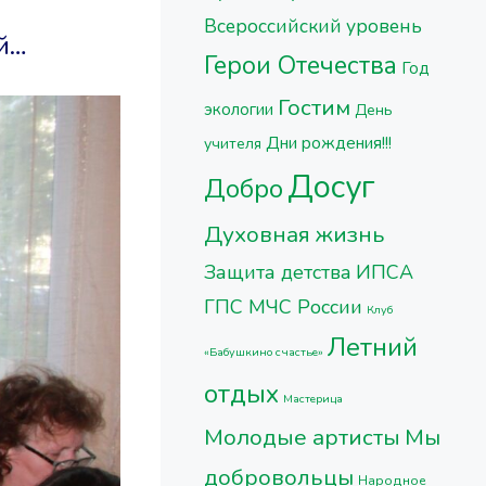
Всероссийский уровень
й…
Герои Отечества
Год
Гостим
экологии
День
Дни рождения!!!
учителя
Досуг
Добро
Духовная жизнь
Защита детства
ИПСА
ГПС МЧС России
Клуб
Летний
«Бабушкино счастье»
отдых
Мастерица
Молодые артисты
Мы
добровольцы
Народное