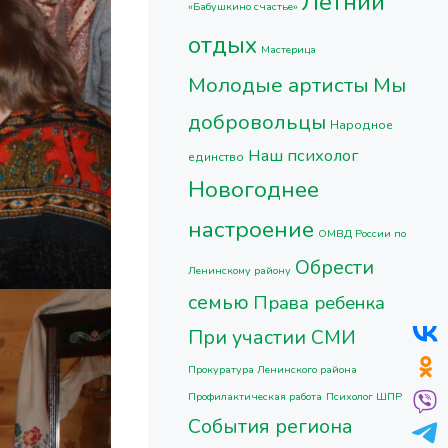
Летний
«Бабушкино счастье»
отдых
Мастерица
Молодые артисты
Мы
добровольцы
Народное
Наш психолог
единство
Новогоднее
настроение
ОМВД России по
Обрести
Ленинскому району
семью
Права ребенка
При участии СМИ
Прокуратура Ленинского района
Профилактическая работа
Психолог ШПР
События региона