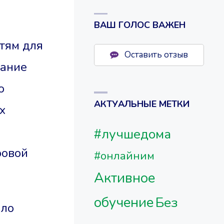
ВАШ ГОЛОС ВАЖЕН
тям для
Оставить отзыв
вание
о
АКТУАЛЬНЫЕ МЕТКИ
х
#лучшедома
ровой
#онлайним
Активное
обучение
Без
ало