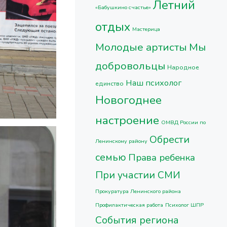
Летний
«Бабушкино счастье»
отдых
Мастерица
Молодые артисты
Мы
добровольцы
Народное
Наш психолог
единство
Новогоднее
настроение
ОМВД России по
Обрести
Ленинскому району
семью
Права ребенка
При участии СМИ
Прокуратура Ленинского района
Профилактическая работа
Психолог ШПР
События региона