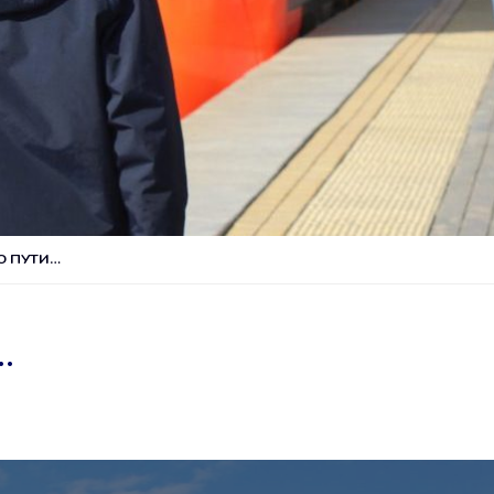
О ПУТИ…
…