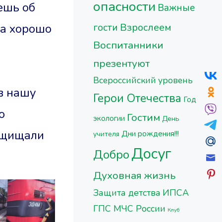
опасности
ешь об
Важные
да хорошо
Взрослеем
гости
Воспитанники
презентуют
Всероссийский уровень
в нашу
Герои Отечества
Год
о
Гостим
экологии
День
защищали
Дни рождения!!!
учителя
Досуг
Добро
Духовная жизнь
Защита детства
ИПСА
ГПС МЧС России
Клуб