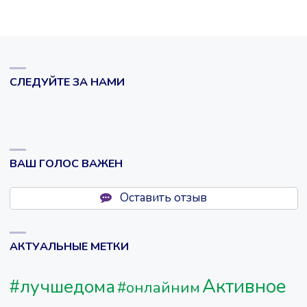
записей
6
МАЯ
1945
СЛЕДУЙТЕ ЗА НАМИ
ГОДА
НАЧАЛАСЬ
ПРАЖСКАЯ
ВАШ ГОЛОС ВАЖЕН
НАСТУПАТЕЛЬНАЯ
Оставить отзыв
ОПЕРАЦИЯ"
АКТУАЛЬНЫЕ МЕТКИ
Активное
#лучшедома
#онлайним