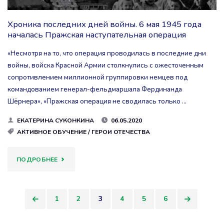
УКРАИНСКОГО
Хроника последних дней войны. 6 мая 1945 года
ФРОНТА
началась Пражская наступательная операция
ЗАНЯЛИ
«Несмотря на то, что операция проводилась в последние дни
БРЕСЛАУ"
войны, войска Красной Армии столкнулись с ожесточенным
сопротивлением миллионной группировки немцев под
командованием генерал-фельдмаршала Фердинанда
Шёрнера», «Пражская операция не сводилась только …
ЕКАТЕРИНА СУКОНКИНА
06.05.2020
АКТИВНОЕ ОБУЧЕНИЕ
/
ГЕРОИ ОТЕЧЕСТВА
"ХРОНИКА
ПОДРОБНЕЕ
ПОСЛЕДНИХ
1
2
3
4
5
6
ДНЕЙ
Пагинация
ВОЙНЫ.