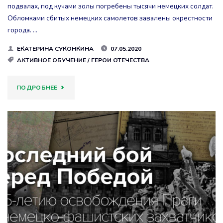
подвалах, под кучами золы погребены тысячи немецких солдат.
ГРУППЫ
Обломками сбитых немецких самолетов завалены окрестности
города. …
АРМИЙ
ЕКАТЕРИНА СУКОНКИНА
07.05.2020
“ЦЕНТР”"
АКТИВНОЕ ОБУЧЕНИЕ
/
ГЕРОИ ОТЕЧЕСТВА
"ХРОНИКА
ПОДРОБНЕЕ
ПОСЛЕДНИХ
ДНЕЙ
ВОЙНЫ.
ВОЙСКА
1-
ГО