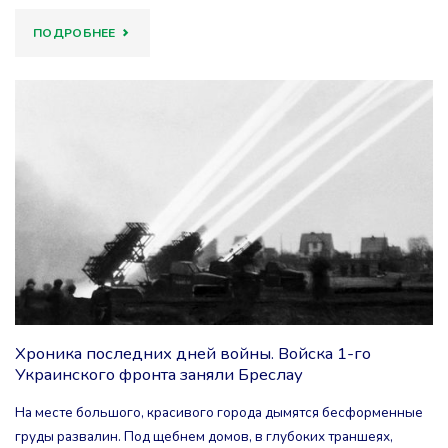
"ХРОНИКА
ПОДРОБНЕЕ
ПОСЛЕДНИХ
ДНЕЙ
ВОЙНЫ.
ТАНКИСТЫ
1-
ГО
УКРАИНСКОГО
Хроника последних дней войны. Войска 1-го
ФРОНТА
Украинского фронта заняли Бреслау
РАЗГРОМИЛИ
На месте большого, красивого города дымятся бесформенные
ШТАБ
груды развалин. Под щебнем домов, в глубоких траншеях,