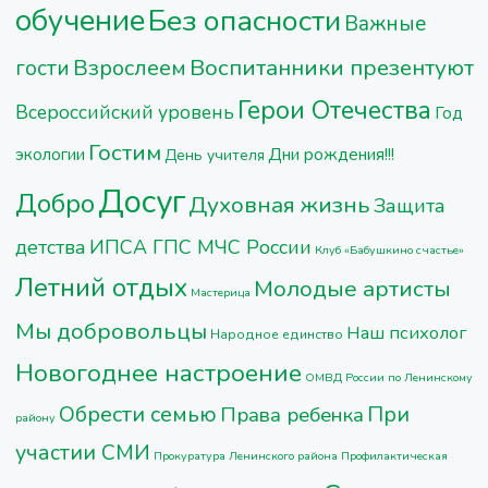
обучение
Без опасности
Важные
Воспитанники презентуют
Взрослеем
гости
Герои Отечества
Всероссийский уровень
Год
Гостим
Дни рождения!!!
экологии
День учителя
Досуг
Добро
Духовная жизнь
Защита
детства
ИПСА ГПС МЧС России
Клуб «Бабушкино счастье»
Летний отдых
Молодые артисты
Мастерица
Мы добровольцы
Наш психолог
Народное единство
Новогоднее настроение
ОМВД России по Ленинскому
Обрести семью
При
Права ребенка
району
участии СМИ
Прокуратура Ленинского района
Профилактическая