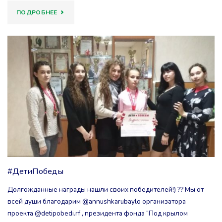
"В
ПОДРОБНЕЕ
ЦЕНТРЕ
«ПРИТЯЖЕНИЕ»
ОТКРЫЛАСЬ
ИНТЕРАКТИВНАЯ
ВЫСТАВКА
«ИВАНОВО
–
#ДетиПобеды
ГОРОД
Долгожданные награды нашли своих победителей!) ?? Мы от
ТРУДОВОЙ
всей души благодарим @annushkarubaylo организатора
ДОБЛЕСТИ»"
проекта @detipobedi.rf , президента фонда “Под крылом