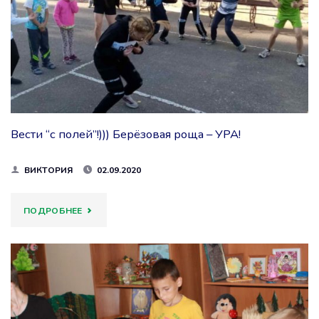
РОЩА
–
УРА!"
Вести “с полей”!))) Берёзовая роща – УРА!
ВИКТОРИЯ
02.09.2020
"ВЕСТИ
ПОДРОБНЕЕ
“С
ПОЛЕЙ”!)))
БЕРЁЗОВАЯ