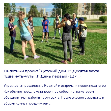
ПРОЕКТ
“ДЕТСКИЙ
ДОМ
1”.
ДЕСЯТАЯ
ВАХТА
“ЕЩЕ
Пилотный проект “Детский дом 1”. Десятая вахта
ЧУТЬ-
“Еще чуть-чуть….!” День первый (127…)
ЧУТЬ….!”
Утром дети прощались с 9 вахтой и встречали новых педагогов.
ДЕНЬ
Как обычно прошло установочное собрание, на котором
обсудили план работы на эту вахту. После вкусного завтрака и
ТРЕТИЙ
уборки комнат продолжаем …
(129…)"