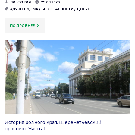
ВИКТОРИЯ
25.08.2020
#ЛУЧШЕДОМА
/
БЕЗ ОПАСНОСТИ
/
ДОСУГ
"ПИЛОТНЫЙ
ПОДРОБНЕЕ
ПРОЕКТ
“ДЕТСКИЙ
ДОМ
1”.
ДЕСЯТАЯ
ВАХТА
“ЕЩЕ
История родного края. Шереметьевский
ЧУТЬ-
проспект. Часть 1.
ЧУТЬ….!”