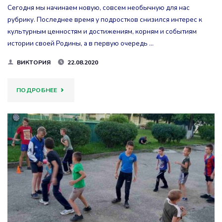
Сегодня мы начинаем новую, совсем необычную для нас
ДЕНЬ
рубрику. Последнее время у подростков снизился интерес к
культурным ценностям и достижениям, корням и событиям
ПЕРВЫЙ
истории своей Родины, а в первую очередь …
(127…)"
ВИКТОРИЯ
22.08.2020
"ИСТОРИЯ
ПОДРОБНЕЕ
РОДНОГО
КРАЯ.
ШЕРЕМЕТЬЕВСКИЙ
ПРОСПЕКТ.
ЧАСТЬ
1."