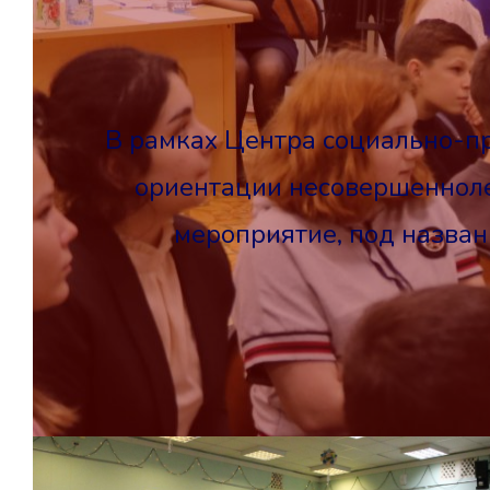
В рамках Центра социально-п
ориентации несовершенноле
мероприятие, под назван