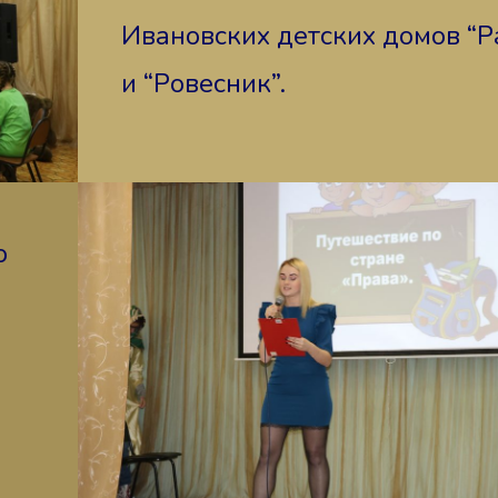
Ивановских детских домов “Р
и “Ровесник”.
о