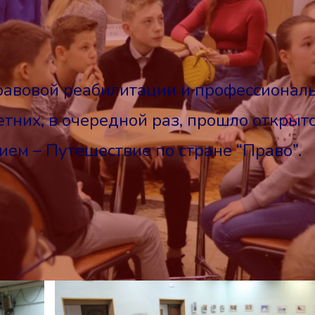
равовой реабилитации и профессионал
тних, в очередной раз, прошло открыт
ием – Путешествие по стране “Право”.