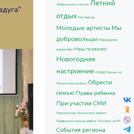
Летний
«Бабушкино счастье»
адуга”
отдых
Мастерица
Молодые артисты
Мы
добровольцы
Народное
Наш психолог
единство
Новогоднее
настроение
ОМВД России по
Обрести
Ленинскому району
семью
Права ребенка
При участии СМИ
Прокуратура Ленинского района
Профилактическая работа
Психолог ШПР
События региона