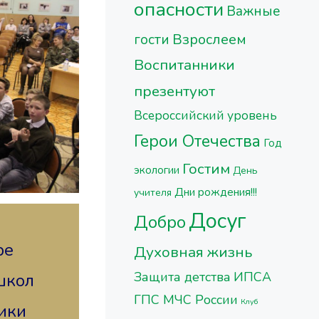
опасности
Важные
Взрослеем
гости
Воспитанники
презентуют
Всероссийский уровень
Герои Отечества
Год
Гостим
экологии
День
Дни рождения!!!
учителя
Досуг
Добро
ре
Духовная жизнь
Защита детства
ИПСА
школ
ГПС МЧС России
Клуб
ники