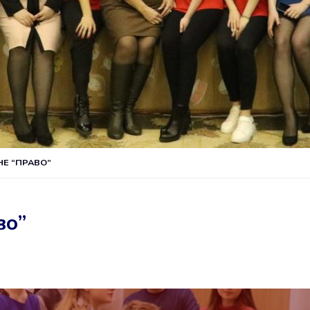
НЕ “ПРАВО”
во”