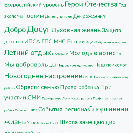
Герои Отечества
Всероссийский уровень
Год
Гостим
Дни рождения!!!
экологии
День учителя
Досуг
Добро
Духовная жизнь
Защита
детства
ИПСА ГПС МЧС России
Клуб «Бабушкино счастье»
Летний отдых
Молодые артисты
Мастерица
Мы добровольцы
Наш психолог
Народное единство
Новогоднее настроение
ОМВД России по Ленинскому
Обрести семью
При
Права ребенка
району
участии СМИ
Прокуратура Ленинского района
Профилактическая
Спортивная
События региона
работа
Психолог ШПР
жизнь
Школа замещающих
Успех
Чистый май