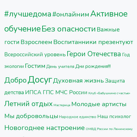
Активное
#лучшедома
#онлайним
обучение
Без опасности
Важные
Воспитанники презентуют
Взрослеем
гости
Герои Отечества
Всероссийский уровень
Год
Гостим
Дни рождения!!!
экологии
День учителя
Досуг
Добро
Духовная жизнь
Защита
детства
ИПСА ГПС МЧС России
Клуб «Бабушкино счастье»
Летний отдых
Молодые артисты
Мастерица
Мы добровольцы
Наш психолог
Народное единство
Новогоднее настроение
ОМВД России по Ленинскому