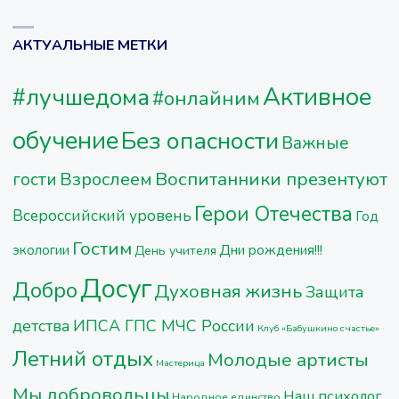
АКТУАЛЬНЫЕ МЕТКИ
Активное
#лучшедома
#онлайним
обучение
Без опасности
Важные
Воспитанники презентуют
Взрослеем
гости
Герои Отечества
Всероссийский уровень
Год
Гостим
Дни рождения!!!
экологии
День учителя
Досуг
Добро
Духовная жизнь
Защита
детства
ИПСА ГПС МЧС России
Клуб «Бабушкино счастье»
Летний отдых
Молодые артисты
Мастерица
Мы добровольцы
Наш психолог
Народное единство