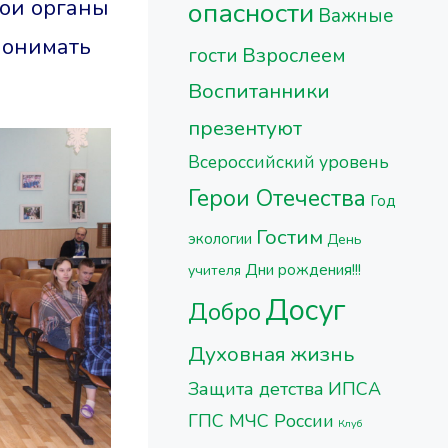
вои органы
опасности
Важные
понимать
Взрослеем
гости
Воспитанники
презентуют
Всероссийский уровень
Герои Отечества
Год
Гостим
экологии
День
Дни рождения!!!
учителя
Досуг
Добро
Духовная жизнь
Защита детства
ИПСА
ГПС МЧС России
Клуб