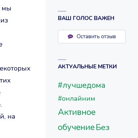
е мы
ВАШ ГОЛОС ВАЖЕН
 из
Оставить отзыв
е
АКТУАЛЬНЫЕ МЕТКИ
некоторых
этих
#лучшедома
е
#онлайним
.
Активное
й, на
обучение
Без