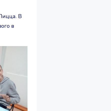
Пицца. В
ого в