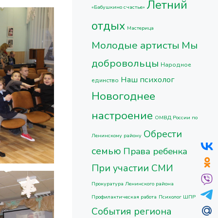
Летний
«Бабушкино счастье»
отдых
Мастерица
Молодые артисты
Мы
добровольцы
Народное
Наш психолог
единство
Новогоднее
настроение
ОМВД России по
Обрести
Ленинскому району
семью
Права ребенка
При участии СМИ
Прокуратура Ленинского района
Профилактическая работа
Психолог ШПР
События региона