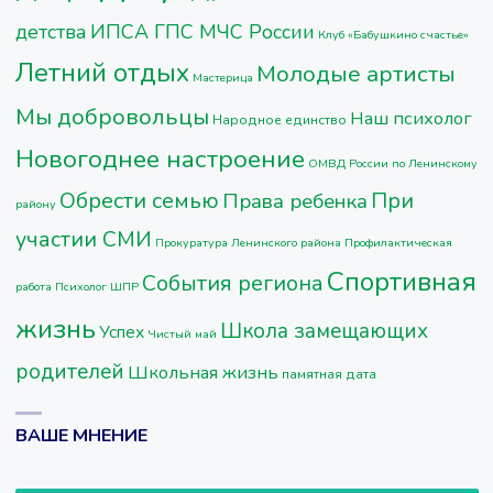
детства
ИПСА ГПС МЧС России
Клуб «Бабушкино счастье»
Летний отдых
Молодые артисты
Мастерица
Мы добровольцы
Наш психолог
Народное единство
Новогоднее настроение
ОМВД России по Ленинскому
Обрести семью
При
Права ребенка
району
участии СМИ
Прокуратура Ленинского района
Профилактическая
Спортивная
События региона
работа
Психолог ШПР
жизнь
Школа замещающих
Успех
Чистый май
родителей
Школьная жизнь
памятная дата
ВАШЕ МНЕНИЕ