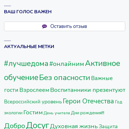
ВАШ ГОЛОС ВАЖЕН
Оставить отзыв
АКТУАЛЬНЫЕ МЕТКИ
Активное
#лучшедома
#онлайним
обучение
Без опасности
Важные
Воспитанники презентуют
Взрослеем
гости
Герои Отечества
Всероссийский уровень
Год
Гостим
Дни рождения!!!
экологии
День учителя
Досуг
Добро
Духовная жизнь
Защита