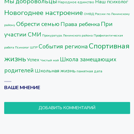
Мы добровольцы
Наш психолог
Народное единство
Новогоднее настроение
ОМВД России по Ленинскому
Обрести семью
При
Права ребенка
району
участии СМИ
Прокуратура Ленинского района
Профилактическая
Спортивная
События региона
работа
Психолог ШПР
жизнь
Школа замещающих
Успех
Чистый май
родителей
Школьная жизнь
памятная дата
ВАШЕ МНЕНИЕ
ДОБАВИТЬ КОММЕНТАРИЙ