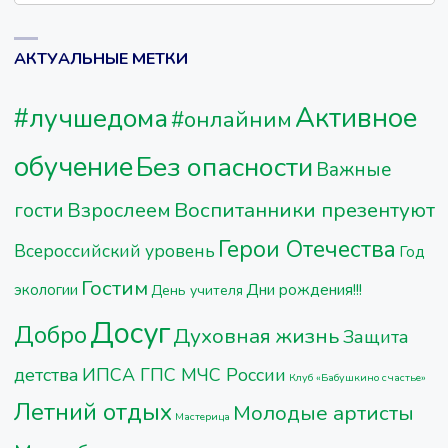
АКТУАЛЬНЫЕ МЕТКИ
Активное
#лучшедома
#онлайним
обучение
Без опасности
Важные
Воспитанники презентуют
Взрослеем
гости
Герои Отечества
Всероссийский уровень
Год
Гостим
Дни рождения!!!
экологии
День учителя
Досуг
Добро
Духовная жизнь
Защита
детства
ИПСА ГПС МЧС России
Клуб «Бабушкино счастье»
Летний отдых
Молодые артисты
Мастерица