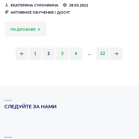
ЕКАТЕРИНА СУКОНКИНА
26.03.2022
АКТИВНОЕ ОБУЧЕНИЕ
/
ДОСУГ
"26
ПОДРОБНЕЕ
МАРТА
1
2
3
4
…
22
1944
Пагинация
ГОДА"
записей
СЛЕДУЙТЕ ЗА НАМИ